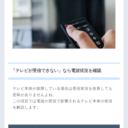
テレビにブロックノイズが映る
テレビが受信できない時の確認と対策
テレビを再起動
アンテナの配線状況を確認
電波塔へアンテナの方向を修正
bs/csアンテナは南西に向きを修正
「テレビが受信できない」なら電波状況を確認
テレビの電波受信に影響のある事例
大規模な無線基地局
テレビ本体が故障している場合は受信状況を改善しても
高層マンションなど建物
意味がありませんよね。
台風などの強い雨
この項目では電波の受信で影響されるテレビ本体の状況
を解説します。
テレビが受信できないならアンテナ工事業者へ