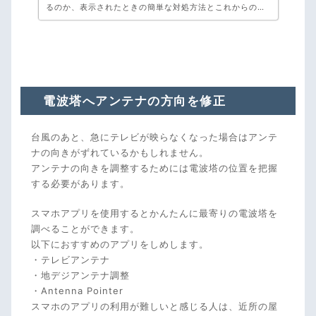
るのか、表示されたときの簡単な対処方法とこれからの改
善点にもふれています。いくら確認しても改善されないと
きは弊社、アンテナ工事専門のアンテナックスへご相談く
ださい！お見積り・ご相談・キャンセル料・完全無料で
す。
電波塔へアンテナの方向を修正
台風のあと、急にテレビが映らなくなった場合はアンテ
ナの向きがずれているかもしれません。
アンテナの向きを調整するためには電波塔の位置を把握
する必要があります。
スマホアプリを使用するとかんたんに最寄りの電波塔を
調べることができます。
以下におすすめのアプリをしめします。
・テレビアンテナ
・地デジアンテナ調整
・Antenna Pointer
スマホのアプリの利用が難しいと感じる人は、近所の屋