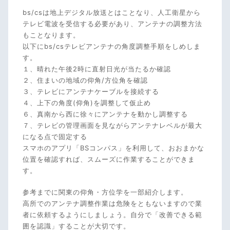
bs/csは地上デジタル放送とはことなり、人工衛星から
テレビ電波を受信する必要があり、アンテナの調整方法
もことなります。
以下にbs/csテレビアンテナの角度調整手順をしめしま
す。
１、晴れた午後2時に直射日光が当たるか確認
２、住まいの地域の仰角/方位角を確認
３、テレビにアンテナケーブルを接続する
４、上下の角度(仰角)を調整して仮止め
６、真南から西に徐々にアンテナを動かし調整する
７、テレビの管理画面を見ながらアンテナレベルが最大
になる点で固定する
スマホのアプリ「BSコンパス」を利用して、おおまかな
位置を確認すれば、スムーズに作業することができま
す。
参考までに関東の仰角・方位学を一部紹介します。
高所でのアンテナ調整作業は危険をともないますので業
者に依頼するようにしましょう。自分で「改善できる範
囲を認識」することが大切です。