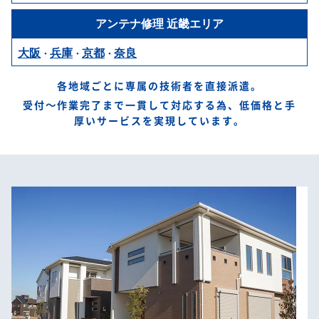
アンテナ修理
近畿エリア
大阪
兵庫
京都
奈良
・
・
・
各地域ごとに専属の技術者を直接派遣。
受付～作業完了まで一貫して対応する為、低価格と手
厚いサービスを実現しています。