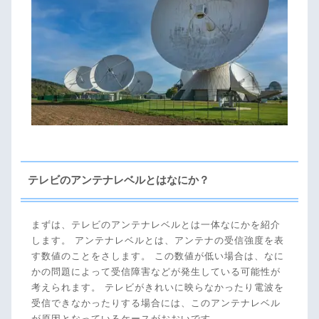
原因１：接続に関する問題
原因２：分配機の使用に関する問題
原因３：向きに関する問題
原因４：機器の不具合に関する問題
原因５：降雨や降雪に関する問題
アンテナレベルが低いときの対処法
方法１：接続状況の確認
テレビのアンテナレベルとはなにか？
方法２：アンテナケーブルを変える
方法３：テレビを再起動させる
まずは、テレビのアンテナレベルとは一体なにかを紹介
方法４：ブースターを設ける
します。 アンテナレベルとは、アンテナの受信強度を表
す数値のことをさします。 この数値が低い場合は、なに
アンテナ修理を依頼するべき状況
かの問題によって受信障害などが発生している可能性が
考えられます。 テレビがきれいに映らなかったり電波を
状況１：アンテナが落下したとき
受信できなかったりする場合には、このアンテナレベル
状況２：近隣に新しく建物が建ったとき
が原因となっているケースがおおいです。