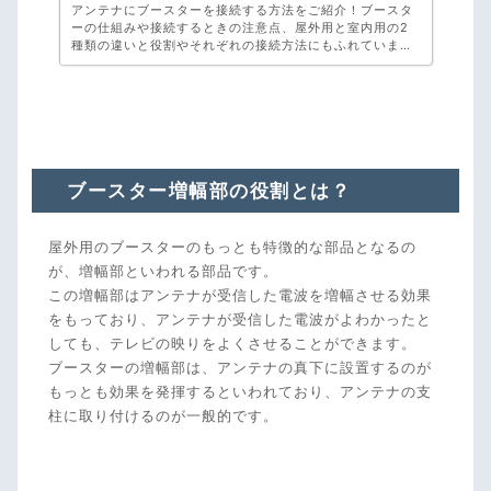
アンテナにブースターを接続する方法をご紹介！ブースタ
ーの仕組みや接続するときの注意点、屋外用と室内用の2
種類の違いと役割やそれぞれの接続方法にもふれていま
す。ブースターの種類選びや接続・調整にお困りの方は弊
社、アンテナ工事専門のアンテナックスへご相談くださ
い！お見積り・ご相談・キャンセル料・完全無料です。
ブースター増幅部の役割とは？
屋外用のブースターのもっとも特徴的な部品となるの
が、増幅部といわれる部品です。
この増幅部はアンテナが受信した電波を増幅させる効果
をもっており、アンテナが受信した電波がよわかったと
しても、テレビの映りをよくさせることができます。
ブースターの増幅部は、アンテナの真下に設置するのが
もっとも効果を発揮するといわれており、アンテナの支
柱に取り付けるのが一般的です。