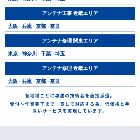
アンテナ工事
近畿エリア
大阪
兵庫
京都
奈良
・
・
・
アンテナ修理
関東エリア
東京
神奈川
千葉
埼玉
・
・
・
アンテナ修理
近畿エリア
大阪
兵庫
京都
奈良
・
・
・
各地域ごとに専属の技術者を直接派遣。
受付～作業完了まで一貫して対応する為、低価格と手
厚いサービスを実現しています。