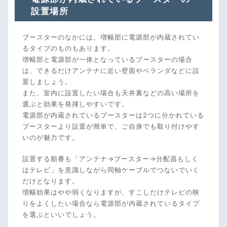
設置場所
ブースターのなかには、増幅部に電源部が内蔵されてい
るタイプのものもあります。
増幅部と電源部が一体となっているブースターの場合
は、できるだけアンテナに近い壁面やベランダなどに設
置しましょう。
また、室内に設置したい場合も天井裏などの高い場所を
選ぶと効果を発揮しやすいです。
電源部が内蔵されているブースターは2つに分かれている
ブースターより設置が簡単で、ご自身でも取り付けやす
いのが魅力です。
設置する順番も「アンテナ→ブースター→分配器もしく
はテレビ」を意識しながら同軸ケーブルでつないでいく
だけとなります。
増幅効果はやや弱くなりますが、すこしだけテレビの映
りをよくしたい場合なら電源部が内蔵されているタイプ
を選ぶといいでしょう。