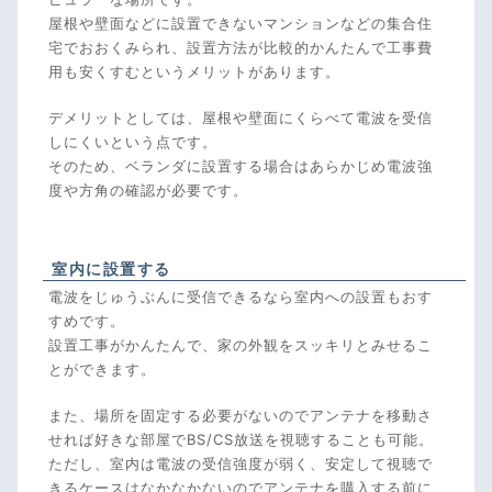
屋根や壁面などに設置できないマンションなどの集合住
宅でおおくみられ、設置方法が比較的かんたんで工事費
用も安くすむというメリットがあります。
デメリットとしては、屋根や壁面にくらべて電波を受信
しにくいという点です。
そのため、ベランダに設置する場合はあらかじめ電波強
度や方角の確認が必要です。
室内に設置する
電波をじゅうぶんに受信できるなら室内への設置もおす
すめです。
設置工事がかんたんで、家の外観をスッキリとみせるこ
とができます。
また、場所を固定する必要がないのでアンテナを移動さ
せれば好きな部屋でBS/CS放送を視聴することも可能。
ただし、室内は電波の受信強度が弱く、安定して視聴で
きるケースはなかなかないのでアンテナを購入する前に