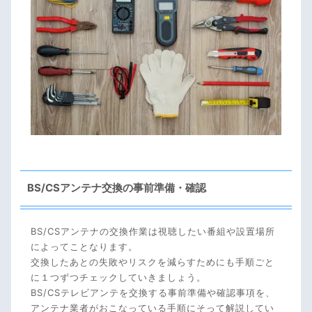
BS/CSアンテナ交換方法とながれ
古いBS/CSアンテナを撤去する
新しいBS/CSアンテナを設置する
BS/CSアンテナ交換の注意点
映りが悪い原因はアンテナ以外にも
アンテナ寿命のセルフ確認はリスクあり
BS/CSアンテナ交換の事前準備・確認
業者に依頼するメリット
BS/CSアンテナ交換費用はいくら？
BS/CSアンテナ寿命や交換時期のサイン
BS/CSアンテナの交換作業は視聴したい番組や設置場所
によってことなります。
交換したあとの失敗やリスクを減らすためにも手順ごと
BS/CSアンテナ交換にポイントまとめ
に１つずつチェックしていきましょう。
BS/CSテレビアンテを交換する事前準備や確認事項を、
アンテナ業者がおこなっている手順にそって解説してい